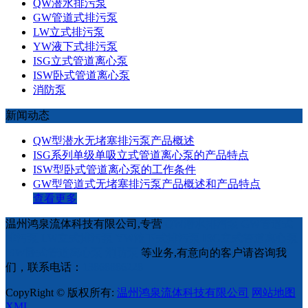
QW潜水排污泵
GW管道式排污泵
LW立式排污泵
YW液下式排污泵
ISG立式管道离心泵
ISW卧式管道离心泵
消防泵
新闻动态
QW型潜水无堵塞排污泵产品概述
ISG系列单级单吸立式管道离心泵的产品特点
ISW型卧式管道离心泵的工作条件
GW型管道式无堵塞排污泵产品概述和产品特点
查看更多
温州鸿泉流体科技有限公司,专营
QW潜水排污泵
GW管道式
排污泵
LW立式排污泵
YW液下式排污泵
ISG立式管道离心泵
ISW卧式管道离心泵
消防泵
等业务,有意向的客户请咨询我
们，联系电话：
13868886228
CopyRight © 版权所有:
温州鸿泉流体科技有限公司
网站地图
XML