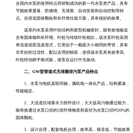
合国内水泵的使用特点而研制成功的新一代水泵类产品，具有
节能效果显著、防缠绕、无堵塞、自动安装和自动控制等特
点。在排送固体颗粒和长纤维垃圾方面，具有
很好的
效果。
该系列水泵采用叶轮结构和新型机械密封，能有效地输送
含有固体物和长纤维。叶轮与传统叶轮相比，该水泵叶轮采用
单流道或双流道形式，它类似于一截面大小相同的弯管，具有
非常好的过流性，配以合理的蜗室，使得该水泵具有效率高、
叶轮经动静平衡试验，使泵在运行中无振动。
二、
GW
型管道式无堵塞排污泵产品特点
1
、水泵与电机直联同轴，属机电一体化产品，结构紧凑，
性能稳定。
2
、大流道抗堵塞水力部件设计，大大提高污物通过能力，
能有效通过水泵口径的
5
倍纤维物质和直径为水泵口径约
50%
的
固体颗粒。
3
、设计合理，配套电机合理，效率高，噪音低，节能效果